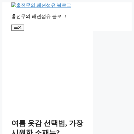
컨
텐
홍전무의 패션섬유 블로그
츠
로
메
건
뉴
너
뛰
기
여름 옷감 선택법, 가장
시원한 소재는?