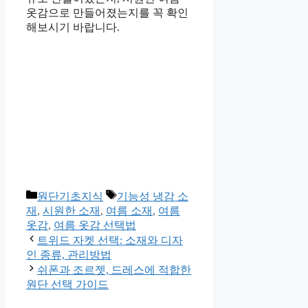
옷감으로 만들어졌는지를 꼭 확인
해보시기 바랍니다.
카
태
원단기초지식
기능성 냉감 소
테
그
재
,
시원한 소재
,
여름 소재
,
여름
고
옷감
,
여름 옷감 선택법
리
트위드 자켓 선택: 소재와 디자
인 종류, 관리방법
쉬폰과 조르젯, 드레스에 적합한
원단 선택 가이드