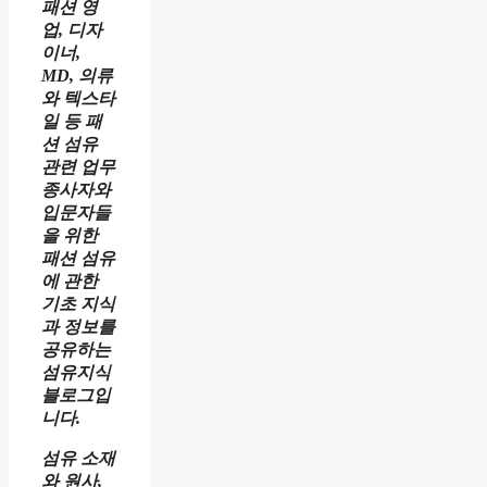
패션 영
업, 디자
이너,
MD, 의류
와 텍스타
일 등 패
션 섬유
관련 업무
종사자와
입문자들
을 위한
패션 섬유
에 관한
기초 지식
과 정보를
공유하는
섬유지식
블로그입
니다.
섬유 소재
와 원사,