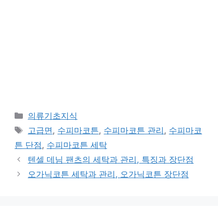
카
의류기초지식
테
태
고급면
,
수피마코튼
,
수피마코튼 관리
,
수피마코
고
그
튼 단점
,
수피마코튼 세탁
리
텐셀 데님 팬츠의 세탁과 관리, 특징과 장단점
오가닉코튼 세탁과 관리, 오가닉코튼 장단점