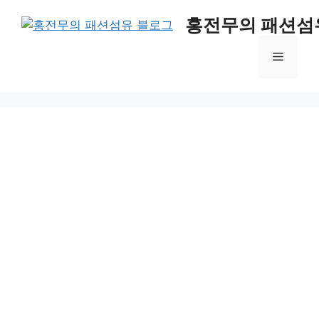
컨
홍전무의 패션섬
텐
츠
메
로
건
너
뉴
뛰
기