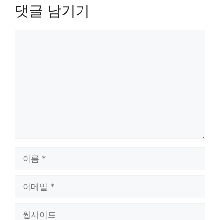
댓글 남기기
댓
글
이
름
이
메
일
웹