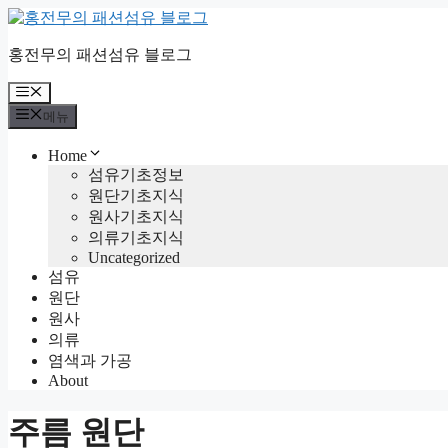
컨
텐
홍전무의 패션섬유 블로그
츠
로
메
건
뉴
메뉴
너
뛰
Home
기
섬유기초정보
원단기초지식
원사기초지식
의류기초지식
Uncategorized
섬유
원단
원사
의류
염색과 가공
About
주름 원단