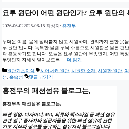
요루 원단이 어떤 원단인가? 요루 원단의
2026-06-02
2025-06-15
작성자:
홍전무
무더운 여름, 몸에 달라붙지 않고 시원하며, 관리까지 편한 옷을
루 원단’입니다. 독특한 물결 무늬 주름으로 시원함은 물론 편
과 혼동하기도 합니다. 오늘은 요루 원단이 무엇인지, 어떤 
무엇인지 자세히 알아보도록 …
더 읽기
카
태
원단기초지식
시어서커 원단
,
시원한 소재
,
시원한 원단
,
여
테
그
성
,
흡습성
댓글 남기기
고
리
홍전무의 패션섬유 블로그는,
홍전무의 패션섬유 블로그는,
패션 영업, 디자이너, MD, 의류와 텍스타일 등 패션 섬유
관련 업무 종사자와 입문자들을 위한 패션 섬유에 관한
기초 지식과 정보를 공유하는 섬유지식 블로그입니다.