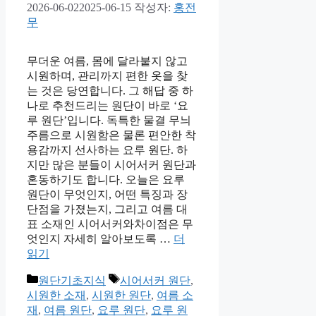
2026-06-02
2025-06-15
작성자:
홍전
무
무더운 여름, 몸에 달라붙지 않고
시원하며, 관리까지 편한 옷을 찾
는 것은 당연합니다. 그 해답 중 하
나로 추천드리는 원단이 바로 ‘요
루 원단’입니다. 독특한 물결 무늬
주름으로 시원함은 물론 편안한 착
용감까지 선사하는 요루 원단. 하
지만 많은 분들이 시어서커 원단과
혼동하기도 합니다. 오늘은 요루
원단이 무엇인지, 어떤 특징과 장
단점을 가졌는지, 그리고 여름 대
표 소재인 시어서커와차이점은 무
엇인지 자세히 알아보도록 …
더
읽기
카
태
원단기초지식
시어서커 원단
,
테
그
시원한 소재
,
시원한 원단
,
여름 소
고
재
,
여름 원단
,
요루 원단
,
요루 원