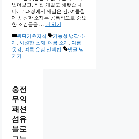
입어보고, 직접 개발도 해봤습니
다. 그 과정에서 깨달은 건, 여름철
에 시원한 소재는 공통적으로 중요
한 조건들을 …
더 읽기
카
태
원단기초지식
기능성 냉감 소
테
그
재
,
시원한 소재
,
여름 소재
,
여름
고
옷감
,
여름 옷감 선택법
댓글 남
리
기기
홍전
무의
패션
섬유
블로
그는,