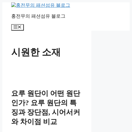
컨
텐
홍전무의 패션섬유 블로그
츠
로
메
건
뉴
너
뛰
기
시원한 소재
요루 원단이 어떤 원단
인가? 요루 원단의 특
징과 장단점, 시어서커
와 차이점 비교