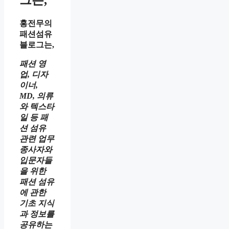
홍전무의
패션섬유
블로그는,
패션 영
업, 디자
이너,
MD, 의류
와 텍스타
일 등 패
션 섬유
관련 업무
종사자와
입문자들
을 위한
패션 섬유
에 관한
기초 지식
과 정보를
공유하는