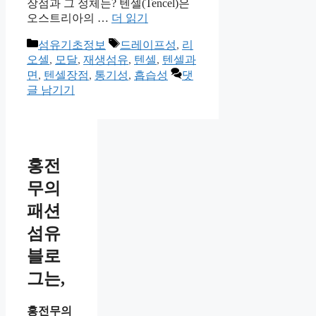
장점과 그 정체는? 텐셀(Tencel)은
오스트리아의 …
더 읽기
카
태
섬유기초정보
드레이프성
,
리
테
그
오셀
,
모달
,
재생섬유
,
텐셀
,
텐셀과
고
면
,
텐셀장점
,
통기성
,
흡습성
댓
리
글 남기기
홍전
무의
패션
섬유
블로
그는,
홍전무의