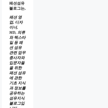
패션섬유
블로그는,
패션 영
업, 디자
이너,
MD, 의류
와 텍스타
일 등 패
션 섬유
관련 업무
종사자와
입문자들
을 위한
패션 섬유
에 관한
기초 지식
과 정보를
공유하는
섬유지식
블로그입