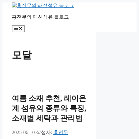
컨
텐
홍전무의 패션섬유 블로그
츠
로
메
건
뉴
너
뛰
기
모달
여름 소재 추천, 레이온
계 섬유의 종류와 특징,
소재별 세탁과 관리법
2025-06-10
작성자:
홍전무