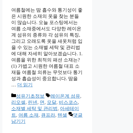
여름철에는 땀 흡수와 통기성이 좋
은 시원한 소재의 옷을 찾는 분들
이 많습니다. 오늘 포스팅에서는
여름 소재중에서도 다양한 레이온
계 섬유의 종류와 각 섬유의 특징,
그리고 오래도록 옷을 새옷처럼 입
을 수 있는 소재별 세탁 및 관리법
에 대해 자세히 알아보겠습니다. 1.
여름을 위한 최적의 패션 소재는?
(1) 가볍고 시원한 여름철 대표 소
재들 여름철 의류는 무엇보다 통기
성과 흡습성이 중요합니다. 땀을
…
더 읽기
카
태
섬유기초정보
레이온계 섬유
,
테
그
리오셀
,
린넨
,
면
,
모달
,
비스코스
,
고
소재별 세탁 및 관리법
,
아세테이
리
트
,
여름 소재
,
큐프라
,
텐셀
댓글
남기기