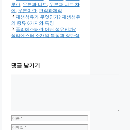
테
그
루란
,
우븐과 니트
,
우븐과 니트 차
고
이
,
우븐이란
,
편직과제직
리
재생섬유가 무엇인가? 재생섬유
의 종류 6가지와 특징
폴리에스터란 어떤 섬유인가?
폴리에스터 소재의 특징과 장단점
댓글 남기기
댓
글
이
름
이