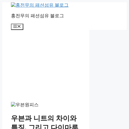
컨
텐
홍전무의 패션섬유 블로그
츠
로
메
건
뉴
너
뛰
기
우븐과 니트의 차이와
특징, 그리고 다이마루