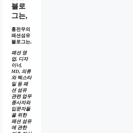
블로
그는,
홍전무의
패션섬유
블로그는,
패션 영
업, 디자
이너,
MD, 의류
와 텍스타
일 등 패
션 섬유
관련 업무
종사자와
입문자들
을 위한
패션 섬유
에 관한