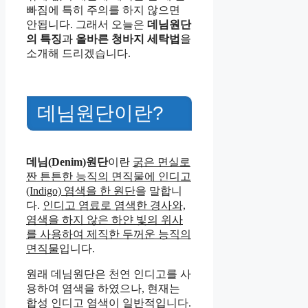
빠짐에 특히 주의를 하지 않으면
안됩니다. 그래서 오늘은
데님원단
의 특징
과
올바른 청바지 세탁법
을
소개해 드리겠습니다.
데님원단이란?
데님(Denim)원단
이란
굵은 면실로
짠 튼튼한 능직의 면직물에 인디고
(Indigo) 염색을 한 원단
을 말합니
다.
인디고 염료로 염색한 경사와,
염색을 하지 않은 하얀 빛의 위사
를 사용하여 제직한 두꺼운 능직의
면직물
입니다.
원래 데님원단은 천연 인디고를 사
용하여 염색을 하였으나, 현재는
합성 인디고 염색이 일반적입니다.