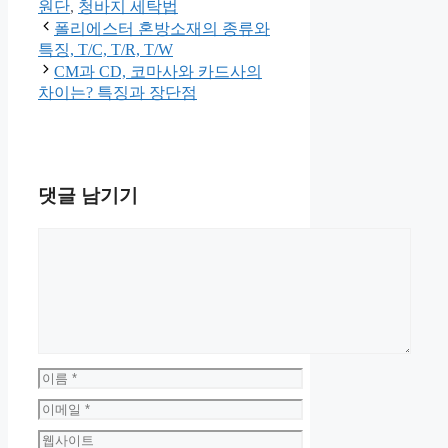
테
그
원단
,
청바지 세탁법
고
폴리에스터 혼방소재의 종류와
리
특징, T/C, T/R, T/W
CM과 CD, 코마사와 카드사의
차이는? 특징과 장단점
댓글 남기기
댓
글
이
름
이
메
웹