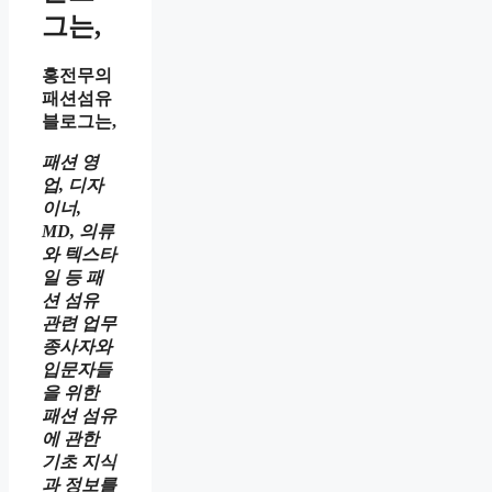
그는,
홍전무의
패션섬유
블로그는,
패션 영
업, 디자
이너,
MD, 의류
와 텍스타
일 등 패
션 섬유
관련 업무
종사자와
입문자들
을 위한
패션 섬유
에 관한
기초 지식
과 정보를