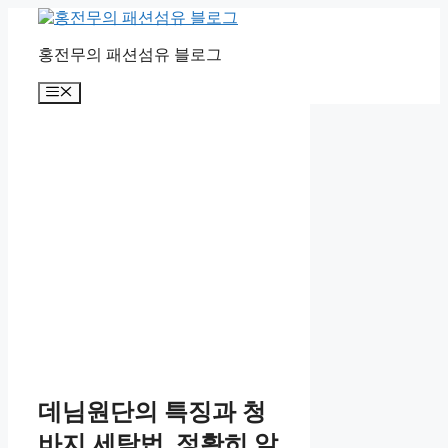
컨
텐
홍전무의 패션섬유 블로그
츠
로
메
건
뉴
너
뛰
기
데님원단의 특징과 청
바지 세탁법, 정확히 알